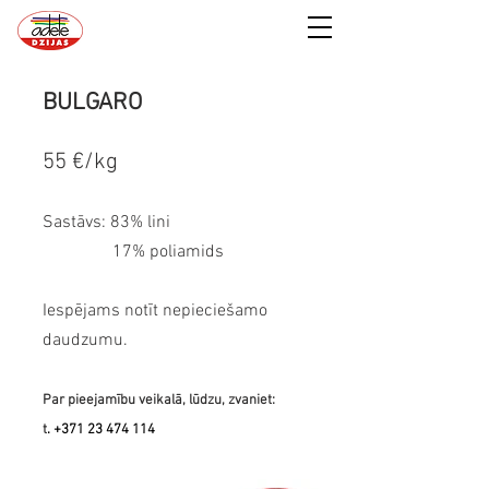
BULGARO
55 €/kg
Sastāvs: 83% lini
17% poliamids
Iespējams notīt nepieciešamo
daudzumu.
Par pieeja
mību veikalā, lūdzu, zvaniet:
t
.
+371 23 474 114