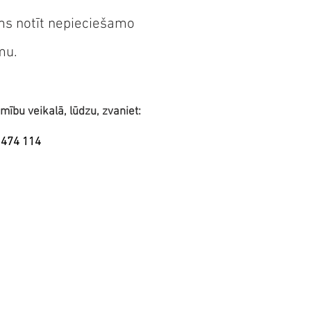
ms notī
t nepieciešamo
mu.
mību veikalā, lūdzu, zvaniet:
 474 114