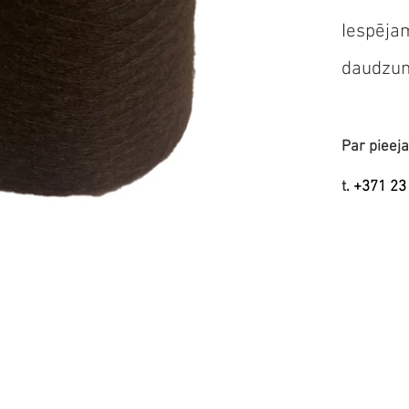
Iespēja
daudzu
Par pieeja
t
.
+371 23