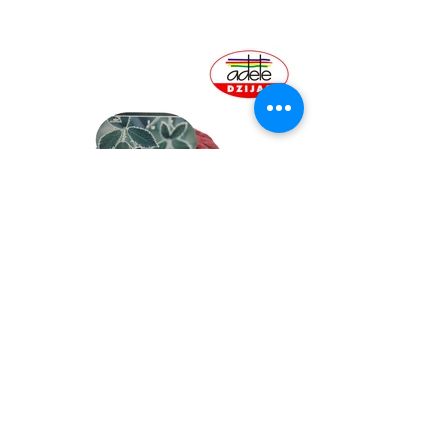
Par pieejamību veikalā, lūdzu, zvaniet:
t
.
+371 23 474 114