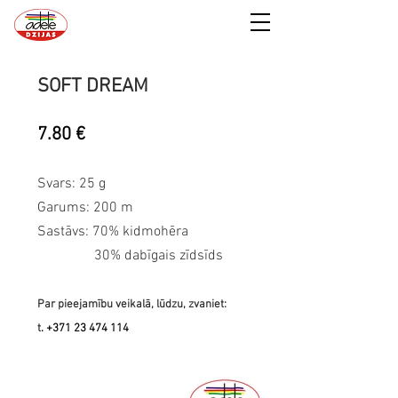
SOFT DREAM
7.80 €
Svars: 25 g
Garums: 200 m
Sastāvs: 70% kidmohēra
30% dabīgais zīdsīds
Par pieejamību veikalā, lūdzu, zvaniet:
t
.
+371 23 474 114