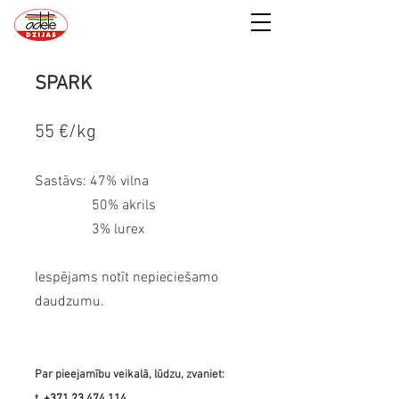
SPARK
55 €/kg
Sastāvs: 47% vilna
50% akrils
3% lurex
Iespējams notīt nepieciešamo
daudzumu.
Par pieeja
mību veikalā, lūdzu, zvaniet: