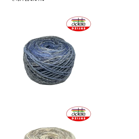
t
.
+371 23 474 114